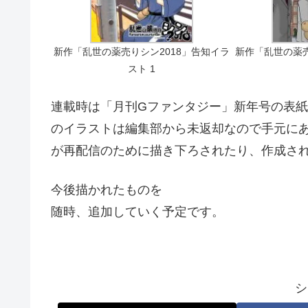
新作「乱世の薬売りシン2018」告知イラ
新作「乱世の薬売
スト 1
連載時は「月刊Gファンタジー」新年号の表
のイラストは編集部から未返却なので手元に
が再配信のために描き下ろされたり、作成さ
今後描かれたものを
随時、追加していく予定です。
シ