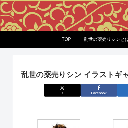
TOP
乱世の薬売りシンと
乱世の薬売りシン イラストギ
X
Facebook