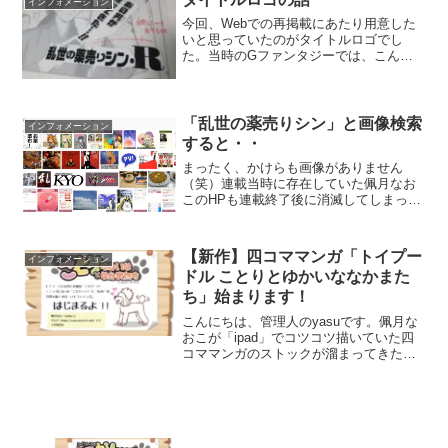
インフォメーション
（1P...
今回、Webでの再掲載にあたり用意した
いと思っていたのがタイトルロゴでし
た。当時のGファンタジーでは、こんな
感じでフォントを並べただけのものだっ
たので（・・6P連載だったのでそこに文
句はありません）少年誌みたいなロゴが
欲しいな〜っということ...
「乱世の薬売りシン」と画像検索
インフォメーション
すると・・
まったく、かけらも画像がありません
（笑）連載当時に存在していた佩月なお
このHPも連載終了後に消滅してしまった
のでオフィシャルでアップされたイラス
トもないのでこの有様です。唯一あるの
が最近、うちで作成した「お薬塗布」の
【新作】四コママンガ「トイプー
インフォメーション
アイコンだけです。
ドル ことりとゆかいななかまた
ち」始まります！
こんにちは、管理人のyasuです。佩月な
おこが「ipad」でコツコツ描いていた四
コママンガのストックが溜まってきたの
で2020年6月2日（火）よりWeb連載を開
始します！タイトルは「トイプードル こ
とりとゆかいななかまたち」。なぜか、
犬なの...