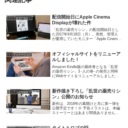
配信開始日にApple Cinema
インフォメーション
Displayが壊れた件
「乱世の薬売りシン」の配信開始日とし
た2017年9月18日（月）。突然、管理人
が愛用していたモニター「Apple Cinema
Display」が使えなくなりました。その予
兆もなく、画面が点滅をはじめ、下も黒
くなり完全に使えなくなりました。...
オフィシャルサイトをリニューア
インフォメーション
ルしました！
Amazon Kindle版の最終巻となる「乱世
の薬売りシン」3 -人の巻- の発売と同時
にWebサイトをリニューアルしました！
今までは、毎日（1P）連載をするための
サイトとなっていましたがKindle版が無
事に全巻発売しましたので「乱世の薬売
新作描き下ろし「乱世の薬売りシ
インフォメーション
りシン」という作品の紹介をするサイト
ン」公開のお知らせ
に生まれ変わらせました。
新作は、2018年の幕開けと共に第一弾を
公開予定です！※ 予告イラストは、本編
ストーリーとはあまり関係ありません
（笑）スケジュールはこちらを予定して
います。---◆ 2017年1月1日（月） 22時
更新新春お年玉 描き下ろし「謹賀新年
タイトルロゴの話