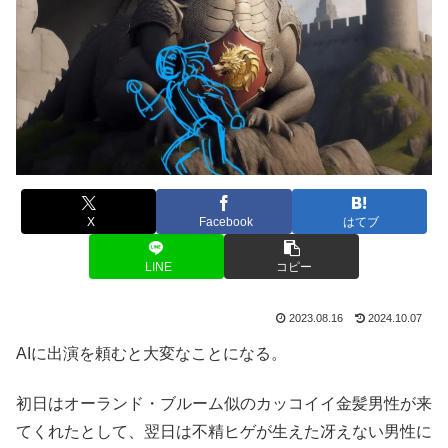
X
Facebook
はてブ
LINE
コピー
2023.08.16
2024.10.07
AIに出演を頼むと大変なことになる。
初日はオーランド・ブルーム似のカッコイイ金髪男性が来
てくれたとして、翌日は不精ヒゲが生えた冴えない男性に