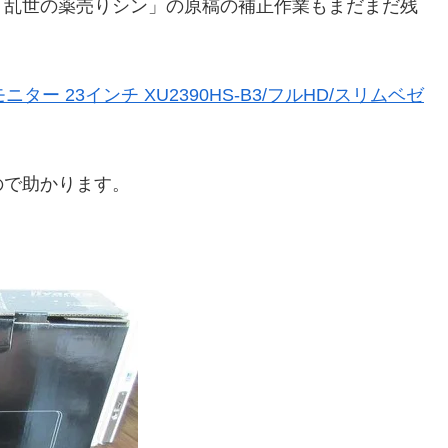
「乱世の薬売りシン」の原稿の補正作業もまだまだ残
モニター 23インチ XU2390HS-B3/フルHD/スリムベゼ
。
ので助かります。